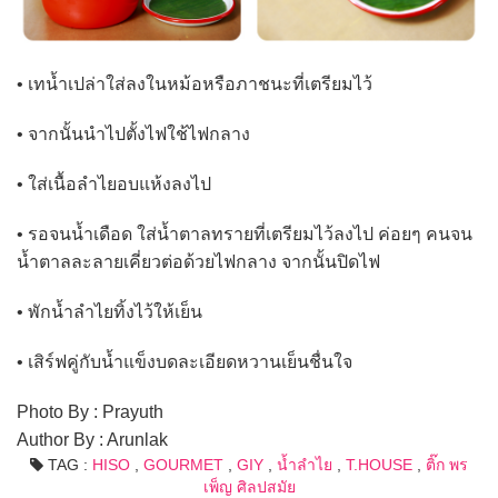
• เทน้ำเปล่าใส่ลงในหม้อหรือภาชนะที่เตรียมไว้
• จากนั้นนำไปตั้งไฟใช้ไฟกลาง
• ใส่เนื้อลำไยอบแห้งลงไป
• รอจนน้ำเดือด ใส่น้ำตาลทรายที่เตรียมไว้ลงไป ค่อยๆ คนจน
น้ำตาลละลายเคี่ยวต่อด้วยไฟกลาง จากนั้นปิดไฟ
• พักน้ำลำไยทิ้งไว้ให้เย็น
• เสิร์ฟคู่กับน้ำแข็งบดละเอียดหวานเย็นชื่นใจ
Photo By : Prayuth
Author By : Arunlak
TAG :
HISO
,
GOURMET
,
GIY
,
น้ำลำไย
,
T.HOUSE
,
ติ๊ก พร
เพ็ญ ศิลปสมัย