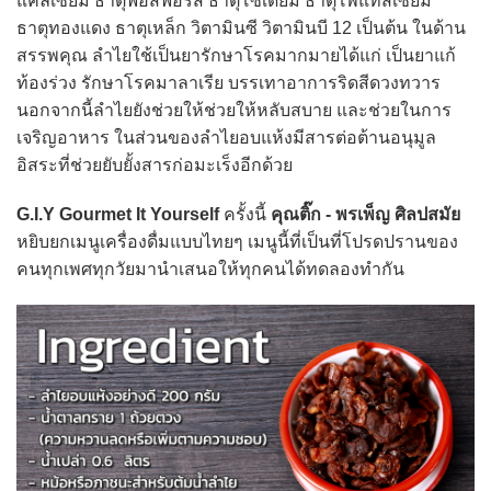
แคลเซียม ธาตุฟอสฟอรัส ธาตุโซเดียม ธาตุโพแทสเซียม
ธาตุทองแดง ธาตุเหล็ก วิตามินซี วิตามินบี 12 เป็นต้น ในด้าน
สรรพคุณ ลำไยใช้เป็นยารักษาโรคมากมายได้แก่ เป็นยาแก้
ท้องร่วง รักษาโรคมาลาเรีย บรรเทาอาการริดสีดวงทวาร
นอกจากนี้ลำไยยังช่วยให้ช่วยให้หลับสบาย และช่วยในการ
เจริญอาหาร ในส่วนของลำไยอบแห้งมีสารต่อต้านอนุมูล
อิสระที่ช่วยยับยั้งสารก่อมะเร็งอีกด้วย
G.I.Y Gourmet It Yourself
ครั้งนี้
คุณติ๊ก - พรเพ็ญ ศิลปสมัย
หยิบยกเมนูเครื่องดื่มแบบไทยๆ เมนูนี้ที่เป็นที่โปรดปรานของ
คนทุกเพศทุกวัยมานำเสนอให้ทุกคนได้ทดลองทำกัน