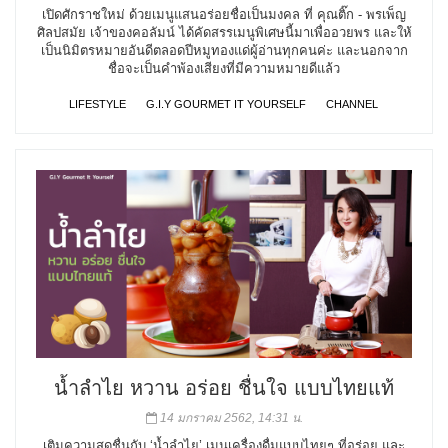
เปิดศักราชใหม่ ด้วยเมนูแสนอร่อยชื่อเป็นมงคล ที่ คุณติ๊ก - พรเพ็ญ
ศิลปสมัย เจ้าของคอลัมน์ ได้คัดสรรเมนูพิเศษนี้มาเพื่ออวยพร และให้
เป็นนิมิตรหมายอันดีตลอดปีหมูทองแด่ผู้อ่านทุกคนค่ะ และนอกจาก
ชื่อจะเป็นคำพ้องเสียงที่มีความหมายดีแล้ว
LIFESTYLE
G.I.Y GOURMET IT YOURSELF
CHANNEL
น้ำลำไย หวาน อร่อย ชื่นใจ แบบไทยแท้
14 มกราคม 2562, 14:31 น.
เติมความสดชื่นกับ ‘น้ำลำไย’ เมนูเครื่องดื่มแบบไทยๆ ที่อร่อย และ