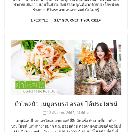
ทำง่ายแสนง่าย แถมในลำไยยังมีสรรพคุณที่มากด้วยประโยชน์ต่อ
ร่างกาย ที่ใครหลายคนอาจจะยังไม่เคยรู้
LIFESTYLE
G.I.Y GOURMET IT YOURSELF
ยำไหลบัว เมนูครบรส อร่อย ได้ประโยชน์
12 ธันวาคม 2561, 13:56 น.
เมนูเดือนนี้ ขอเอาใจคนสายเฮลธ์ตี้อีกสักครั้ง กับเมนูที่มากด้วย
ประโยชน์ แถมทำง่ายมาก และอร่อยด้วย ตรงตามคอนเซปต์คอลัมน์
G.I.Y Gourmet It Yourself ทุกประการ กับเมนูยำไหลบัว ที่ครั้งนี้