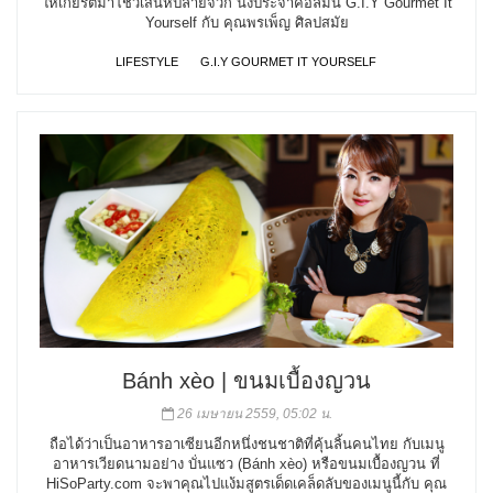
ให้เกียรติมาโชว์เสน่ห์ปลายจวัก นั่งประจำคอลัมน์ G.I.Y Gourmet It
Yourself กับ คุณพรเพ็ญ ศิลปสมัย
LIFESTYLE
G.I.Y GOURMET IT YOURSELF
Bánh xèo | ขนมเบื้องญวน
26 เมษายน 2559, 05:02 น.
ถือได้ว่าเป็นอาหารอาเซียนอีกหนึ่งชนชาติที่คุ้นลิ้นคนไทย กับเมนู
อาหารเวียดนามอย่าง บั่นแซว (Bánh xèo) หรือขนมเบื้องญวน ที่
HiSoParty.com จะพาคุณไปแง้มสูตรเด็ดเคล็ดลับของเมนูนี้กับ คุณ