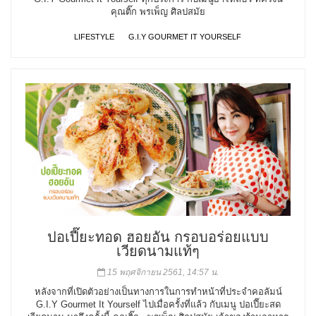
คุณติ๊ก พรเพ็ญ ศิลปสมัย
LIFESTYLE
G.I.Y GOURMET IT YOURSELF
ปอเปี๊ยะทอด ฮอยอัน กรอบอร่อยแบบ
เวียดนามแท้ๆ
15 พฤศจิกายน 2561, 14:57 น.
หลังจากที่เปิดตัวอย่างเป็นทางการในการทำหน้าที่ประจำคอลัมน์
G.I.Y Gourmet It Yourself ไปเมื่อครั้งที่แล้ว กับเมนู ปอเปี๊ยะสด