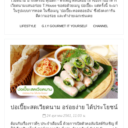
เวียดนาม มาถึงครั้งนี้ คุณติ๊ก - พรเพ็ญ ศิลปสมัย เจ้าของร้านอาหาร
เวียดนามแสนอร่อย T.House ขอต่อด้วยเมนู ปอเปี๊ยะ แต่ครั้งนี้ จะมา
ในรูปแบบการทอด ในชื่อเมนู ‘ปอเปี๊ยะทอดฮอยอัน’ ซึ่งยังคงการัน
ตีความอร่อย และทำง่ายเฉกเช่นเคย
LIFESTYLE
G.I.Y GOURMET IT YOURSELF
CHANNEL
ปอเปี๊ยะสดเวียดนาม อร่อยง่าย ได้ประโยชน์
24 ตุลาคม 2561, 11:03 น.
ต้อนรับเรื่องราวดีๆ ประจำเดือนนี้ ด้วยการเปิดตัวคอลัมนิสต์รับเชิญ ที่