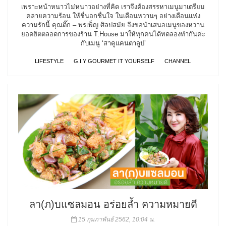
เพราะหน้าหนาวไม่หนาวอย่างที่คิด เราจึงต้องสรรหาเมนูมาเตรียม
คลายความร้อน ให้ชื่นอกชื่นใจ ในเดือนหวานๆ อย่างเดือนแห่ง
ความรักนี้ คุณติ๊ก – พรเพ็ญ ศิลปสมัย จึงขอนำเสนอเมนูของหวาน
ยอดฮิตตลอดการของร้าน T.House มาให้ทุกคนได้ทดลองทำกันค่ะ
กับเมนู ‘สาคูแคนตาลูป’
LIFESTYLE
G.I.Y GOURMET IT YOURSELF
CHANNEL
ลา(ภ)บแซลมอน อร่อยล้ำ ความหมายดี
15 กุมภาพันธ์ 2562, 10:04 น.