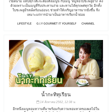
เวียดนาม แทบทุกโต๊ะจะต้องสั่งเมนูนี้ กับเมนู ‘หมูห่อใบชะพลูย่าง’ คง
ด้วยเพราะเป็นเมนูที่รับประทานง่าย และทานได้ทุกเพศทุกวัย อีกทั้ง
ใบชะพลูมีรสเผ็ดร้อนอ่อนๆ ช่วยทำให้เจริญอาหารมากยิ่งขึ้น จึง
เหมาะแก่การนำมาเป็นอาหารเรียกน้ำย่อย
LIFESTYLE
G.I.Y GOURMET IT YOURSELF
CHANNEL
น้ำกะทิทุเรียน
14 สิงหาคม 2562, 12:38 น.
อีกหนึ่งเมนูหอมหวานที่มาพร้อมกับความหอมหวลของผลไม้ใน