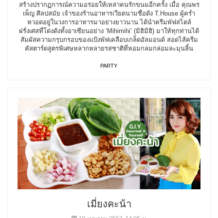
สร้างปรากฏการณ์ความอร่อยให้เหล่าคนรักขนมอีกครั้ง เมื่อ คุณพร
เพ็ญ ศิลปสมัย เจ้าของร้านอาหารเวียดนามชื่อดัง T.House ผู้คร่ำ
หวอดอยู่ในวงการอาหารมาอย่างยาวนาน ได้นำครีมพัฟสไตล์
ฝรั่งเศสที่โด่งดังทั้งอาเซียนอย่าง ‘Mihimihi’ (มิฮิมิฮิ) มาให้ทุกท่านได้
สัมผัสความกรุบกรอบของแป้งพัฟเคลือบเกล็ดอัลมอนด์ สอดไส้ครีม
คัสตาร์ดสูตรพิเศษหลากหลายรสชาติที่หอมกลมกล่อมละมุนลิ้น
PARTY
เมี่ยงคะน้า