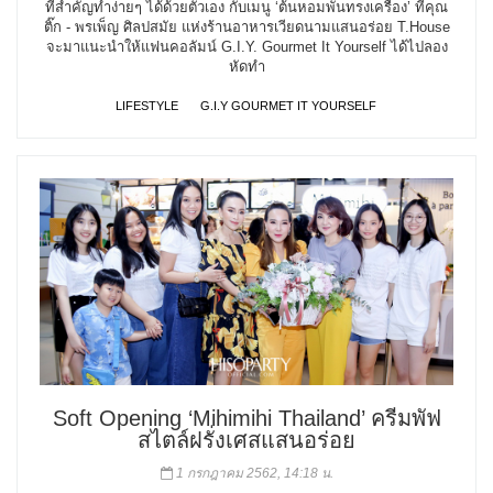
ที่สำคัญทำง่ายๆ ได้ด้วยตัวเอง กับเมนู ‘ต้นหอมพันทรงเครื่อง’ ที่คุณ
ติ๊ก - พรเพ็ญ ศิลปสมัย แห่งร้านอาหารเวียดนามแสนอร่อย T.House
จะมาแนะนำให้แฟนคอลัมน์ G.I.Y. Gourmet It Yourself ได้ไปลอง
หัดทำ
LIFESTYLE
G.I.Y GOURMET IT YOURSELF
Soft Opening ‘Mihimihi Thailand’ ครีมพัฟ
สไตล์ฝรั่งเศสแสนอร่อย
1 กรกฎาคม 2562, 14:18 น.