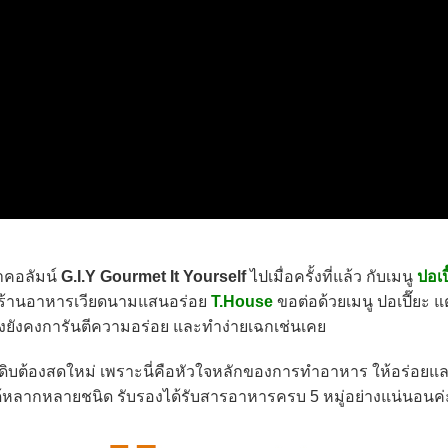
จำคอลัมน์
G.I.Y Gourmet It Yourself
ไปเมื่อครั้งที่แล้ว กับเมนู
ปอเป
งร้านอาหารเวียดนามแสนอร่อย
T.House
ขอต่อด้วยเมนู ปอเปี๊ยะ แต่
ึ่งยังคงการันตีความอร่อย และทำง่ายเฉกเช่นเคย
ตถุดิบต้องสดใหม่ เพราะนี่คือหัวใจหลักของการทำอาหาร ให้อร่อย
้หลากหลายชนิด รับรองได้รับสารอาหารครบ 5 หมู่อย่างแน่นอนค่