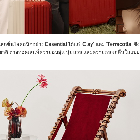
ลกชั่นไอคอนิกอย่าง
Essential
ได้แก่
‘Clay’
และ
‘Terracotta’
ซึ่
ติ ถ่ายทอดเสน่ห์ความอบอุ่น นุ่มนวล และความกลมกลืนในแบบท