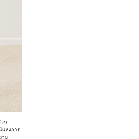
่วน
ณ์แห่งการ
นงาม