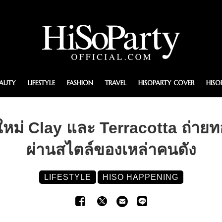
EAUTY
LIFESTYLE
FASHION
TRAVEL
HISOPARTY COVER
HISO
หม่ Clay และ Terracotta ถ่ายท
ผ่านสไตล์ของเหล่าคนดัง
LIFESTYLE
HISO HAPPENING