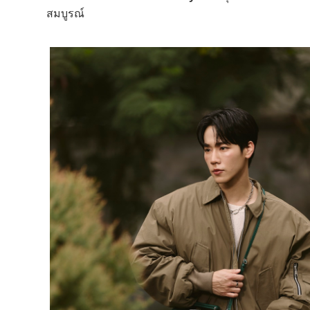
สมบูรณ์