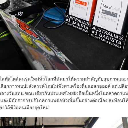
ฟ์สไตล์คนรุ่นใหม่ทั่วโลกที่หันมาให้ความสำคัญกับสุขภาพและก
งเลือกการพบปะสังสรรค์โดยไม่พึ่งพาเครื่องดื่มแอลกอฮอล์ แต่เปลี่
กลางวันแทน ขณะเดียวกันประเทศไทยยังถือเป็นหนึ่งในตลาดกาแฟท
และมีอัตราการบริโภคกาแฟต่อหัวเพิ่มขึ้นอย่างต่อเนื่อง สะท้อนให้
วิถีชีวิตคนเมืองยุคใหม่