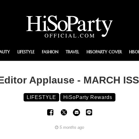
EAUTY
LIFESTYLE
FASHION
TRAVEL
HISOPARTY COVER
HISO
Editor Applause - MARCH IS
LIFESTYLE
HiSoParty Rewards
5 months ago