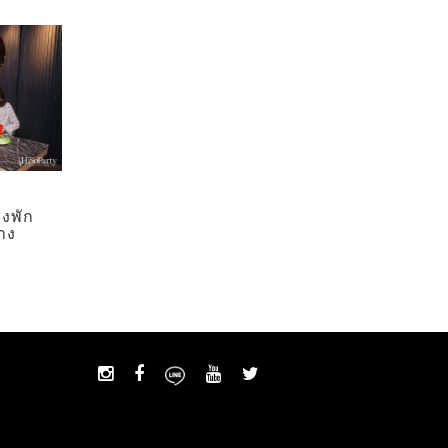
องพัก
าง