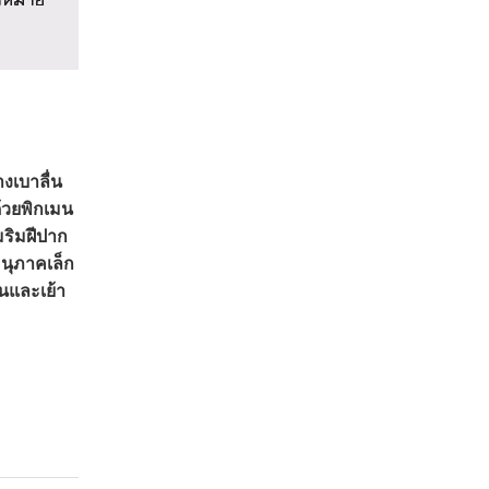
งเบาลื่น
้วยพิกเมน
มริมฝีปาก
อนุภาคเล็ก
นและเย้า