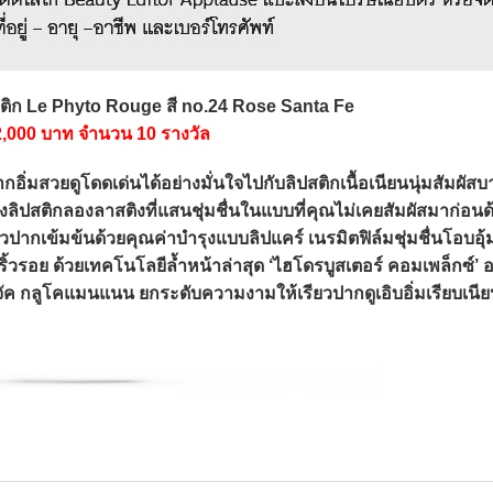
สติก Le Phyto Rouge สี no.24 Rose Santa Fe
 2,000 บาท จำนวน 10 รางวัล
มสวยดูโดดเด่นได้อย่างมั่นใจไปกับลิปสติกเนื้อเนียนนุ่มสัมผัสบา
ิปสติกลองลาสติงที่แสนชุ่มชื่นในแบบที่คุณไม่เคยสัมผัสมาก่อนด
วปากเข้มข้นด้วยคุณค่าบำรุงแบบลิปแคร์ เนรมิตฟิล์มชุ่มชื่นโอบอุ้
ิ้วรอย ด้วยเทคโนโลยีล้ำหน้าล่าสุด ‘ไฮโดรบูสเตอร์ คอมเพล็กซ์’ 
ค กลูโคแมนแนน ยกระดับความงามให้เรียวปากดูเอิบอิ่มเรียบเนีย