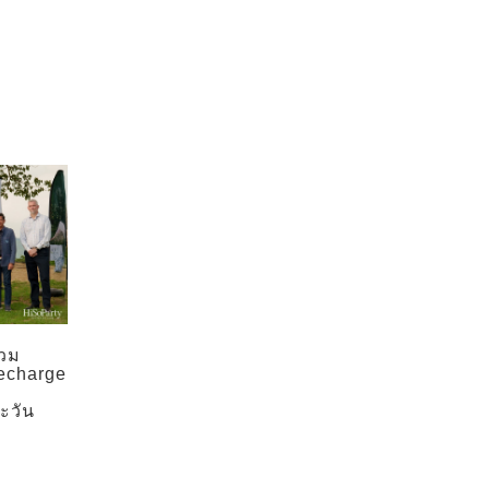
่วม
echarge
ำ
ะวัน