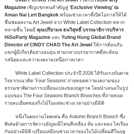
Magazine
เชิญแขกคนสำคัญสู่
‘Exclusive Viewing’ ณ
Aman Nai Lert Bangkok
พร้อมช่วงเวลาที่เปิดโอกาสให้ได้
ชื่นชมผลงาน Art Jewel จาก White Label Collection หลาก
หลายชิ้น โดยมี
คุณปรียามล ธนวิสุทธิ์
บรรณาธิการบริหาร
HiSoParty Magazine
และ
Yuting Hung Global Brand
Director of CINDY CHAO The Art Jewel
ให้การต้อนรับ
แขกผู้มีเกียรติอย่างอบอุ่น ท่ามกลางบรรยากาศที่สะท้อน
รสนิยมและความงดงามเหนือกาลเวลา
White Label Collection ประจำปี 2026 ได้รับแรงบันดาล
ใจจากแนวคิด ‘Four Seasons’ ถ่ายทอดความงดงามของ
ธรรมชาติผ่านการเปลี่ยนแปลงของฤดูกาล โดยนำเสนอในรูป
แบบของ The Four Seasons Branch Brooches ที่ถ่ายทอด
รายละเอียดของกิ่งไม้ในแต่ละช่วงเวลาอย่างมีมิติ
หนึ่งในผลงานโดดเด่น คือ Autumn Branch Brooch ซึ่ง
พิเศษด้วยการจัดวางอัญมณีโทนสีเหลือง ส้ม และทอง ไล่เรียง
กันอย่างมีมิติ เปรียบเสมือนช่วงเวลาของใบไม้เปลี่ยนสีในฤดู