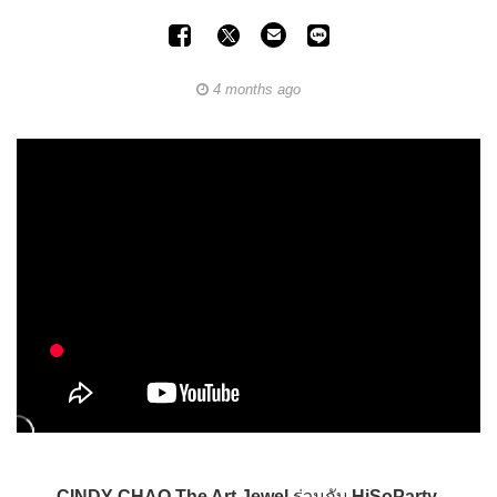
4 months ago
CINDY CHAO The Art Jewel
ร่วมกับ
HiSoParty