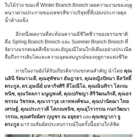
ใบไม้ร่วง ขณะที่ Winter Branch Brooch เผยความงามของฤดู
หนาวผ่านประกายของเพชรสีขาวบริสุทธิ์ที่เปล่งประกายดุจ
น้ำค้างแข็ง
อีกหนึ่งผลงานที่สะท้อนความมีชีวิตชีวาของธรรมชาติ
คือ Spring Branch Brooch และ Summer Branch Brooch ที่
จัดวางมรกตเฉดสีเขียวและอัญมณีโทนใกล้เคียงอย่างประณีต
สื่อถึงการเติบโตและความอุดมสมบูรณ์ของฤดูกาลแห่งชีวิต
ภายในงานยังได้รับเกียรติจากแขกคนสำคัญ นำโดย
คุณ
นลินี รัตนาวะดี, คุณสุพัชนา อัษฎาธร, คุณหญิงปัทมา ลีสวัสดิ์
ตระกูล, ดร.อุษณีย์ มหากิจศิริ ลีโอณีโอ, คุณณินทิรา โสภณ
พนิช, คุณวัลลภา มนูญพงศ์, คุณปภัชญา สิริวัฒนภักดี, คุณอร
พรรณ วัชรพล, คุณวราวุธ เลาหพงศ์ชนะ, คุณปานัดฌา ไทย
เศรษฐ์, คุณประภาวดี โสภณพนิช, คุณอุไรวรรณ กนกวัฒนา
วรรณ, คุณศรัยฉัตร กุญชร ณ อยุธยา
และ
คุณชญาภา จู
ตระกูล
มาร่วมสัมผัสประสบการณ์ในครั้งนี้อย่างใกล้ชิด