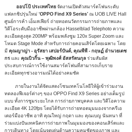
ออปโป้ ประเทศไทย
จัดงานเปิดตัวสมาร์ตโฟนระดับ
แฟลกชิปรุ่นใหม่
‘OPPO Find X9 Series’
ณ UOB LIVE Hall
ศูนย์การค้า เอ็มสเฟียร์ ถ่ายทอดนวัตกรรมการถ่ายภาพและ
วิดีโอระดับมืออาชีพผ่านกล้อง Hasselblad Telephoto ความ
ละเอียดสูงสุด 200MP พร้อมพลังซูม 120x Super Zoom และ
โหมด Stage Mode สำหรับการถ่ายคอนเสิร์ตโดยเฉพาะ โดย
มี
คุณญาญ่า - อุรัสยา เสปอร์บันด์, คุณพีพี - กฤษฏ์ อำนวยเดช
กร
และ
คุณบิวกิ้น – พุฒิพงศ์ อัสสรัตนกุล
ร่วมสัมผัส
ประสบการณ์การใช้งานสมาร์ตโฟนที่สามารถเก็บราย
ละเอียดทุกช่วงอารมณ์ได้อย่างคมชัด
ภายในงานได้จัดแสดงโซนเทคโนโลยีให้ผู้เข้าร่วมงาน
ทดลองฟีเจอร์ต่างๆ ของ OPPO Find X9 Series อย่างเต็มรูป
แบบ ทั้งการซูมระยะไกล การถ่ายภาพบุคคล และวิดีโอความ
ละเอียด 4K 120fps โดยได้รับการถ่ายทอดมุมมองจากครีเอ
เตอร์มืออาชีพ อาทิ คุณใหญ่ กฤดา และ คุณเบญ นันทนา ที่
ร่วมแบ่งปันเทคนิคการถ่ายภาพในมุมมองของคอนเสิร์ตและ
การเดินทาง โดยเน้นจุดเด่นด้านความคมชัดของภาพ และ