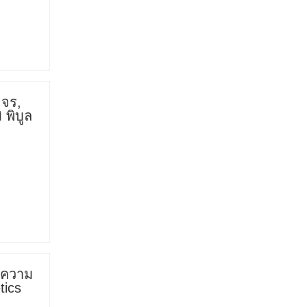
ขจร,
 พิบูล
มความ
tics