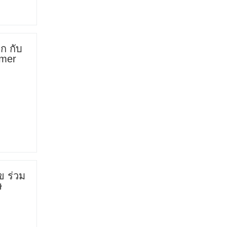
ก กับ
mmer
ข ร่วม
ษ