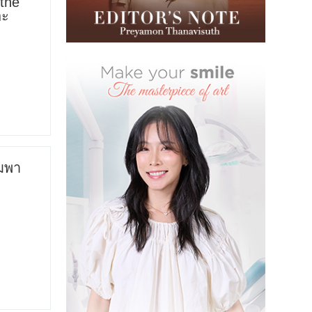
the
ละ
ามพา