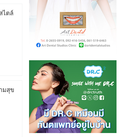
สไตล์
วามสุข