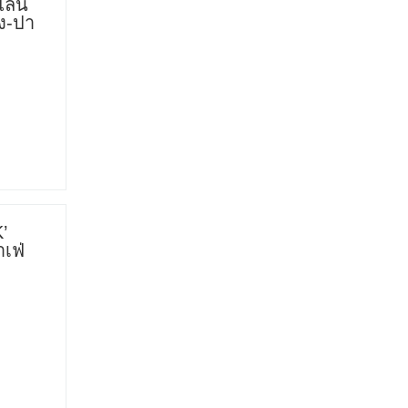
ไลน์
าง-ปา
’
าเฟ่