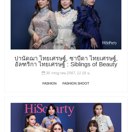
ปานัดฌา ไทยเศรษฐ์, ซาบีดา ไทยเศรษฐ์,
อัลฑริกา ไทยเศรษฐ์ : Siblings of Beauty
30 กรกฎาคม 2567, 11:18 น.
FASHION
FASHION SHOOT