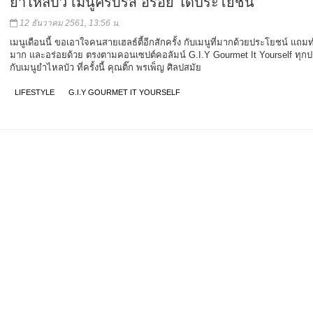
ยำไหลบัว เมนูครบรส อร่อย ได้ประโยชน์
12 ธันวาคม 2561, 13:56 น.
เมนูเดือนนี้ ขอเอาใจคนสายเฮลธ์ตี้อีกสักครั้ง กับเมนูที่มากด้วยประโยชน์ แถม
มาก และอร่อยด้วย ตรงตามคอนเซปต์คอลัมน์ G.I.Y Gourmet It Yourself ทุก
กับเมนูยำไหลบัว ที่ครั้งนี้ คุณติ๊ก พรเพ็ญ ศิลปสมัย
LIFESTYLE
G.I.Y GOURMET IT YOURSELF