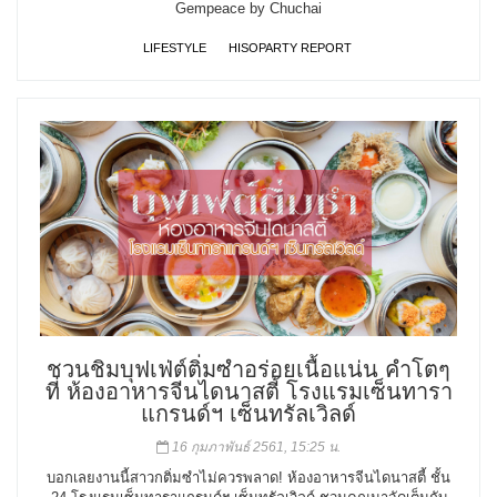
Gempeace by Chuchai
LIFESTYLE
HISOPARTY REPORT
ชวนชิมบุฟเฟ่ต์ติ่มซำอร่อยเนื้อแน่น คำโตๆ
ที่ ห้องอาหารจีนไดนาสตี้ โรงแรมเซ็นทารา
แกรนด์ฯ เซ็นทรัลเวิลด์
16 กุมภาพันธ์ 2561, 15:25 น.
บอกเลยงานนี้สาวกติ่มซำไม่ควรพลาด! ห้องอาหารจีนไดนาสตี้ ชั้น