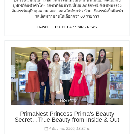
24 โรงแรมเซ็นทาราแกรนด์ฯ เซ็นทรัลเวิลด์ ชวนคุณมาจัดเต็มกับ
บุฟเฟ่ต์ติ่มซำคำโตๆ รสชาติต้นตำรับที่เป็นเอกลักษณ์ ซึ่งเชฟบรรจง
คัดสรรวัตถุดิบคุณภาพ สะอาดสดใหม่ทุกวัน นำมารังสรรค์เป็นติ่มซำ
รสเลิศมากมายให้เลือกกว่า 60 รายการ
TRAVEL
HOTEL HAPPENING NEWS
PrimaNest Princess Prima’s Beauty
Secret…True Beauty from Inside & Out
4 ธันวาคม 2560, 13:35 น.