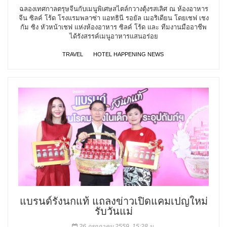
ฉลองเทศกาลตรุษจีนกับเมนูพิเศษสไตล์กวางตุ้งรสเลิศ ณ ห้องอาหาร
จีน ซิลค์ โร้ด โรงแรมพลาซ่า แอทธินี รอยัล เมอริเดียน โดยเชฟ เชง
กัม ซิง หัวหน้าเชฟ แห่งห้องอาหาร ซิลค์ โร้ด และ ทีมงานมืออาชีพ
ได้รังสรรค์เมนูอาหารแสนอร่อย
TRAVEL
HOTEL HAPPENING NEWS
แบรนด์รังนกแท้ แถลงข่าวเปิดแคมเปญใหม่
รับวันแม่
26 กรกฎาคม 2559, 15:28 น.