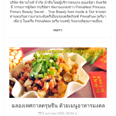
บริษัท พิธานไลฟ์ จำกัด นำทีมโดยผู้บริการคนเก่ง คุณอนิตา จันทรัศ
มี กรรมการผู้จัดการบริษัทฯ จัดงานแถลงข่าว PrimaNest Princess
Prima’s Beauty Secret… True Beauty from Inside & Out ชวนทุก
ท่านพบกับความงามระดับพรีเมี่ยมของผลิตภัณฑ์ PrimaPure (พรีมา
เพียว) ในเครือ PrimaNest (พรีมาเนสท์) รังนกแท้คุณภาพเยี่ยม
PARTY
ฉลองเทศกาลตรุษจีน ด้วยเมนูอาหารมงคล
6 มกราคม 2560, 09:44 น.