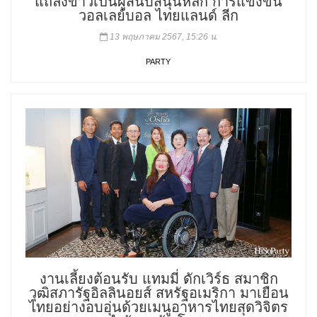
แถลงข่าวเป็นผู้สนับสนุนหลัก การแข่งขัน
วอลเลย์บอล ไทยแลนด์ ลีก
13 พฤษภาคม 2567, 15:26 น.
PARTY
งานเลี้ยงต้อนรับ แทมมี่ ดักเวิร์ธ สมาชิก
วุฒิสภารัฐอิลลินอยส์ สหรัฐอเมริกา มาเยือน
ไทยอย่างอบอุ่นด้วยเมนูอาหารไทยสุดวิจิตร