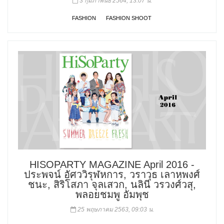
3 กุมภาพันธ์ 2564, 13:07 น.
FASHION
FASHION SHOOT
HISOPARTY MAGAZINE April 2016 -
ประพจน์ อัศววิรุฬหการ, วราวุธ เลาหพงศ์
ชนะ, สิริโสภา จุลเสวก, นลินี วรวงศ์วสุ,
พลอยชมพู อัมพุช
25 พฤษภาคม 2563, 09:03 น.