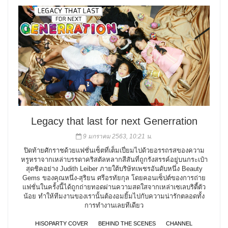
Legacy that last for next Generration
9 มกราคม 2563, 10:21 น.
ปิดท้ายศักราชด้วยแฟชั่นเซ็ตที่เต็มเปี่ยมไปด้วยอรรถรสของความ
หรูหราจากเหล่าบรรดาคริสตัลหลากสีสันที่ถูกรังสรรค์อยู่บนกระเป๋า
สุดชิคอย่าง Judith Leiber ภายใต้บริษัทเพชรอันดับหนึ่ง Beauty
Gems ของคุณหนึ่ง-สุริยน ศรีอรทัยกุล โดยคอนเซ็ปต์ของการถ่าย
แฟชั่นในครั้งนี้ได้ถูกถ่ายทอดผ่านความสดใสจากเหล่าเซเลบริตี้ตัว
น้อย ทำให้ทีมงานของเรานั้นต้องอมยิ้มไปกับความน่ารักตลอดทั้ง
การทำงานเลยทีเดียว
HISOPARTY COVER
BEHIND THE SCENES
CHANNEL