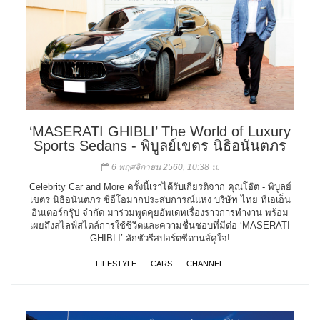
‘MASERATI GHIBLI’ The World of Luxury
Sports Sedans - พิบูลย์เขตร นิธิอนันตภร
6 พฤศจิกายน 2560, 10:38 น.
Celebrity Car and More ครั้งนี้เราได้รับเกียรติจาก คุณโอ๊ต - พิบูลย์
เขตร นิธิอนันตภร ซีอีโอมากประสบการณ์แห่ง บริษัท ไทย ทีเอเอ็น
อินเตอร์กรุ๊ป จำกัด มาร่วมพูดคุยอัพเดทเรื่องราวการทำงาน พร้อม
เผยถึงสไลฟ์สไตล์การใช้ชีวิตและความชื่นชอบที่มีต่อ ‘MASERATI
GHIBLI’ ลักชัวรีสปอร์ตซีดานส์คู่ใจ!
LIFESTYLE
CARS
CHANNEL