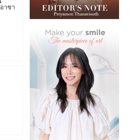
น
ลปอาชา