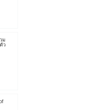
รวม
ตัว
of