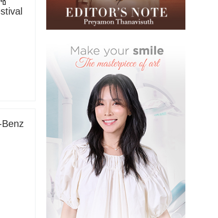
าช
stival
-Benz