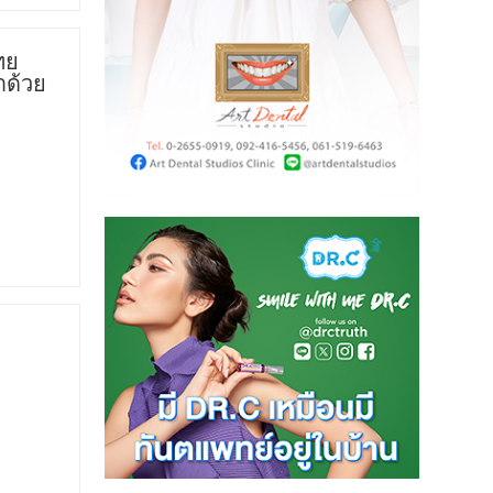
ทย
ำด้วย