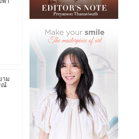
ามพา
สยาม
รณ์