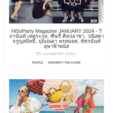
HiSoParty Magazine JANUARY 2024 - วิ
ภานันท์ เหตระกูล, ฑีฆรี ศิลปอาชา, วณิสตา
จรูญสมิทธิ์, ปุณณดา พรหมยศ, พัชรนันท์
อุษาฟ้าพนัส
1 กุมภาพันธ์ 2567, 14:18 น.
PEOPLE
HISOPARTY THE COVER