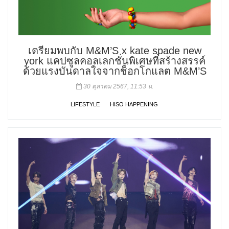
เตรียมพบกับ M&M’S x kate spade new
york แคปซูลคอลเลกชั่นพิเศษที่สร้างสรรค์
ด้วยแรงบันดาลใจจากช็อกโกแลต M&M’S
30 ตุลาคม 2567, 11:53 น.
LIFESTYLE
HISO HAPPENING