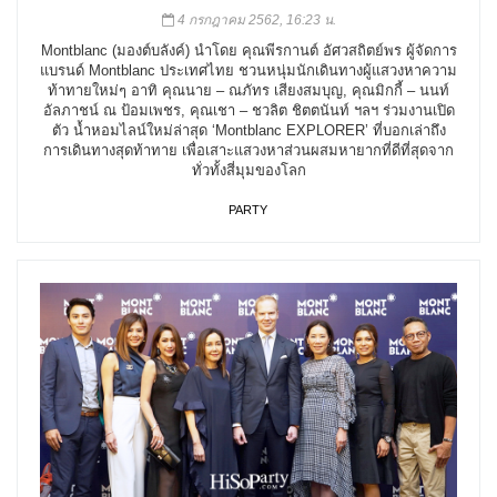
4 กรกฎาคม 2562, 16:23 น.
Montblanc (มองต์บลังค์) นำโดย คุณพีรกานต์ อัศวสถิตย์พร ผู้จัดการ
แบรนด์ Montblanc ประเทศไทย ชวนหนุ่มนักเดินทางผู้แสวงหาความ
ท้าทายใหม่ๆ อาทิ คุณนาย – ณภัทร เสียงสมบุญ, คุณมิกกี้ – นนท์
อัลภาชน์ ณ ป้อมเพชร, คุณเชา – ชวลิต ชิตตนันท์ ฯลฯ ร่วมงานเปิด
ตัว น้ำหอมไลน์ใหม่ล่าสุด ‘Montblanc EXPLORER’ ที่บอกเล่าถึง
การเดินทางสุดท้าทาย เพื่อเสาะแสวงหาส่วนผสมหายากที่ดีที่สุดจาก
ทั่วทั้งสี่มุมของโลก
PARTY