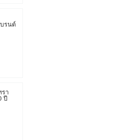
บรนด์
ัทรา
 ปี