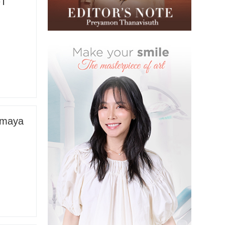
FT
imaya