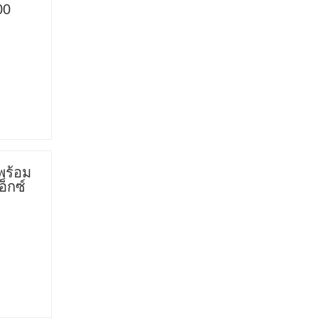
00
พร้อม
อ็กซ์