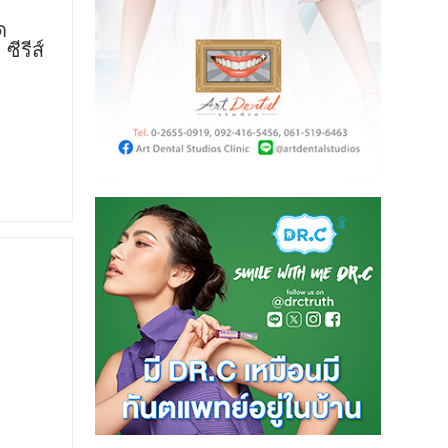
ด
ีรีส์