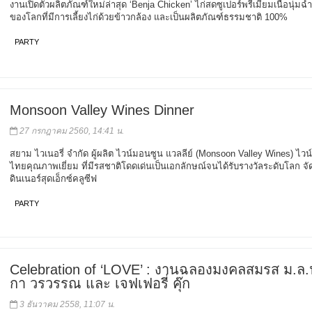
งานเปิดตัวผลิตภัณฑ์ใหม่ล่าสุด ‘Benja Chicken’ ไก่สดซูเปอร์พรีเมียมเนื้อนุ่มฉ่ำ
ของโลกที่มีการเลี้ยงไก่ด้วยข้าวกล้อง และเป็นผลิตภัณฑ์ธรรมชาติ 100%
PARTY
Monsoon Valley Wines Dinner
27 กรกฎาคม 2560, 14:41 น.
สยาม ไวเนอรี่ จำกัด ผู้ผลิต ไวน์มอนซูน แวลลีย์ (Monsoon Valley Wines) ไวน
ไทยคุณภาพเยี่ยม ที่มีรสชาติโดดเด่นเป็นเอกลักษณ์จนได้รับรางวัลระดับโลก จั
ดินเนอร์สุดเอ็กซ์คลูซีฟ
PARTY
Celebration of ‘LOVE’ : งานฉลองมงคลสมรส ม.ล.น
กา วรวรรณ และ เจฟเฟอรี่ คุ๊ก
3 ธันวาคม 2558, 11:07 น.