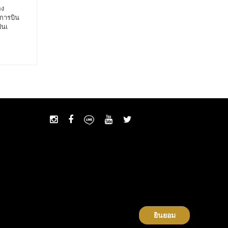
อง
การบิน
็นเ
ยินยอม