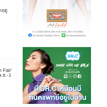
ำฤดู
 Fair’
.ย.-1