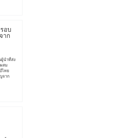
บรอบ
 จาก
้นำที่ส่ง
 ผสม
ป์ไทย
าญจาก