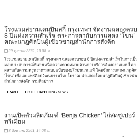
โรงแรมสยามเคมปินสกี้ กรุงเทพฯ จัดงานฉลองคร
8 ปีแห่งความสำเร็จ ตระการตากับการแสดง ‘โขน’
คณะนาฏศิลปินผู้เชี่ยวชาญสำนักการสังคีต
29 ตุลาคม 2561, 15:58 น.
โรงแรมสยามเคมปินสกี้ กรุงเทพฯ ฉลองครบรอบ 8 ปีแห่งความสำเร็จในการเป็นผู
มอบประสบการณ์พิเศษเหนือความคาดหมายด้านการบริการอันงดงามแบบไทย
ผสานกับความหรูหราตามแบบฉบับของยุโรปขนานแท้ โดยจัดการแสดงนาฏศิล
‘โขน’ เพื่อเผยแพร่ศิลปวัฒนธรรมไทยโบราณ นำแสดงโดยนาฏศิลปินผู้เชี่ยวช
สำนักการสังคีต กรมศิลปากร
TRAVEL
HOTEL HAPPENING NEWS
งานเปิดตัวผลิตภัณฑ์ ‘Benja Chicken’ ไก่สดซูเปอร์
พรีเมียม
8 สิงหาคม 2561, 14:08 น.