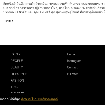
อีกหนึ่งค่ำคืนที่อบอวลไปด้วยกลิ่นอายของความรัก กับงานฉลองมงคลสมรส ข
ม.ล.นันทิกา วรวรรณรองผู้อำนวยการใหญ่ ฝ่ายโฆษณาและประชาสัมพันธ์สาย
บางกอก แอร์เวย์ส และ คุณเจฟเฟอรี่ คุ๊ก สุภาพบุรุษผู้โชคดี ที่คบหาดูใจกันมาเป
PARTY
PARTY
Home
PEOPLE
Instragram
BEAUTY
Contact
LIFESTYLE
E-Letter
FASHION
TRAVEL
CHANNEL
ารณ์ที่ดีที่สุด
ศึกษานโยบายเกี่ยวกับคุกกี้