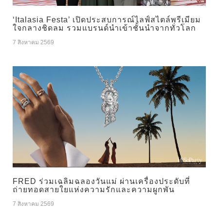
‘Italasia Festa’ เปิดประสบการณ์ไลฟ์สไตล์พรีเมียม
ใจกลางชิดลม รวมแบรนด์นำเข้าชั้นนำจากทั่วโลก
7 สิงหาคม 2569
FRED ร่วมเฉลิมฉลองวันแม่ ผ่านเครื่องประดับที่
ถ่ายทอดสายใยแห่งความรักและความผูกพัน
7 สิงหาคม 2569