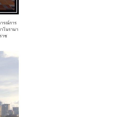
การณ์การ
บพาโนรามา
นราช