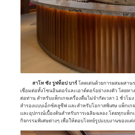
สาโท ซัง รูฟท็อป บาร์
โดดเด่นด้วยการผสมผสานรส
เชื่อมต่อทั้งโซนอินดอร์และเอาต์ดอร์อย่างลงตัว โดยท
ต่อท่าน สำหรับแพ็กเกจเครื่องดื่มไม่จำกัดเวลา 1 ชั่วโ
สำรองแบบเอ็กซ์คลูซีฟ และสำหรับโอกาสพิเศษ แพ็กเกจรา
และอุปกรณ์เบื้องต้นสำหรับการเฉลิมฉลอง โดยทุกแพ็กเกจสา
กิจกรรมพิเศษต่างๆ เพื่อให้ตอบโจทย์รูปแบบงานของแต่ละ