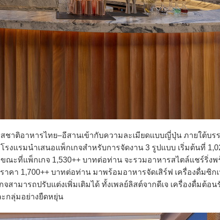
ชาติอาหารไทย–อีสานเข้ากับความละเมียดแบบญี่ปุ่น ภายใต้บรร
างโรงแรมนำเสนอแพ็กเกจสำหรับการจัดงาน 3 รูปแบบ เริ่มต้นที่ 1,
มง ขณะที่แพ็กเกจ 1,530++ บาทต่อท่าน จะรวมอาหารสไตล์แชร์ริ่งพร้อ
คา 1,700++ บาทต่อท่าน มาพร้อมอาหารจัดเสิร์ฟ เครื่องดื่มซิกเ
มารถปรับแต่งเพิ่มเติมได้ ทั้งเพลย์ลิสต์จากดีเจ เครื่องดื่มต้อนร
กลุ่มอย่างยืดหยุ่น