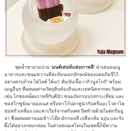
ชุดน้ำชายามบ่าย ‘
มนต์เสน่ห์แห่งเกาหลี’
นำเสนอเมนู
อาหารและขนมหวานที่สะท้อนเอกลักษณ์ของแดนกิมจิไว้
อย่างครบถ้วน ไฮไลต์ ได้แก่ ‘คิมบับเนื้อวากิวบูลโกกิ’ พร้อม
เมนูอื่นๆ ที่ผสมผสานวัตถุดิบท้องถิ่นและเทคนิคจากตะวันตก
เช่น ไก่ซอสเผ็ดเกาหลีกับคีนัว ขนมปังกรอบรสกระเทียม และ
ซอสโกชูจังมายองเนส หรือทาโก้ปลาทูน่ากับครีมอะโวคาโด
ซอสถั่วเหลือง และคาเวียร์จากฝรั่งเศส ปิดท้ายด้วยไอศกรีมยู
จา ซึ่งผสมผสานนมข้าวโอ๊ต มักกอลลี เปลือกส้ม องุ่น และรัง
ผึ้งได้อย่างกลมกล่อม ในส่วนขนมสโคนในเซตนี้ก็มีความ