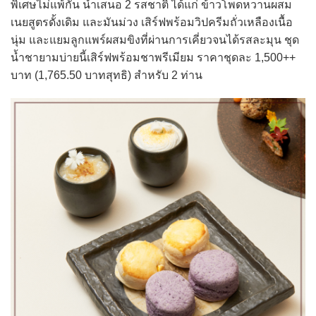
พิเศษไม่แพ้กัน นำเสนอ 2 รสชาติ ได้แก่ ข้าวโพดหวานผสม
เนยสูตรดั้งเดิม และมันม่วง เสิร์ฟพร้อมวิปครีมถั่วเหลืองเนื้อ
นุ่ม และแยมลูกแพร์ผสมขิงที่ผ่านการเคี่ยวจนได้รสละมุน ชุด
น้ำชายามบ่ายนี้เสิร์ฟพร้อมชาพรีเมียม ราคาชุดละ 1,500++
บาท (1,765.50 บาทสุทธิ) สำหรับ 2 ท่าน