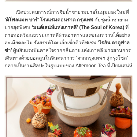
เปิดประสบการณ์การจิบน้ำชายามบ่ายในมุมมองใหม่ที่
‘ดิโพลแมท บาร์’
โรงแรมคอนราด กรุงเทพ
กับชุดน้ำชายาม
บ่ายสุดพิเศษ
‘มนต์เสน่ห์แห่งเกาหลี’ (The Soul of Korea)
ที่
ถ่ายทอดวัฒนธรรมเกาหลีผ่านอาหารและขนมหวานได้อย่าง
ละเมียดละไม รังสรรค์โดยเอ็กเซ็กคิวทีฟเชฟ
‘ไรอัน ดาดูฟาล
ซ่า’
ผู้หยิบแรงบันดาลใจจากกลิ่นอายแห่งเกาหลี มาผสานการ
เดินทางด้วยบอลลูนในจินตนาการ ‘จากกรุงเทพฯ สู่กรุงโซล’
กลายเป็นงานศิลปะในรูปแบบของ Afternoon Tea ที่เปี่ยมเสน่ห์