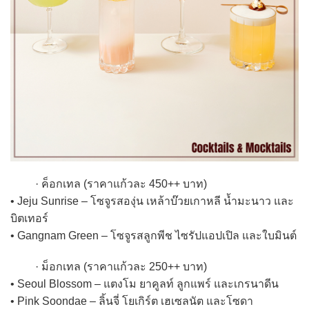
· ค็อกเทล (ราคาแก้วละ 450++ บาท)
• Jeju Sunrise – โซจูรสองุ่น เหล้าบ๊วยเกาหลี น้ำมะนาว และ
บิตเทอร์
• Gangnam Green – โซจูรสลูกพีช ไซรัปแอปเปิล และใบมินต์
· ม็อกเทล (ราคาแก้วละ 250++ บาท)
• Seoul Blossom – แตงโม ยาคูลท์ ลูกแพร์ และเกรนาดีน
• Pink Soondae – ลิ้นจี่ โยเกิร์ต เฮเซลนัต และโซดา