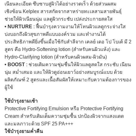
เนียนละเอียด ซึบซาบสู่ผิวได้อย่างรวดเร็ว ด้วยส่วนผสม
เชิงซ้อน Kelplex สารสกัดจากสาหร่ายทะเลสามสายพันธุ์
ช่วยให้ผิวเนียนนุ่ม แลดูผิวกระชับ เปล่งประกายสดใส
• NURTURE
: ฟื้นบำรุงความงามให้โทนผิวแลดูกระจ่างใส
บ่งบอกถึงผิวสุขภาพดีแบบองค์รวม และทำงานได้
ประสิทธิภาพดียิ่งขึ้นเมื่อใช้กับสำลีจาก เคลย์ เดอ โป โบเต้ มี 2
สูตร คือ Hydro-Softening lotion (สำหรับคนผิวแห้ง) และ
Hydro-Clarifying lotion (สำหรับคนผิวผสม-ผิวมัน)
• BOOST
: ช่วยเติมความชุ่มชื่นให้ผิวแลดูสดใส กระชับ เนียน
นุ่ม สม่ำเสมอ และให้ผิวดูอ่อนเยาว์อย่างสมบูรณ์แบบ ด้วย
ผลิตภัณฑ์ 2 สูตรและเนื้อสัมผัสให้เหมาะกับความต้องการของ
ผู้ใช้
ใช้บำรุงยามเช้า
Protective Fortifying Emulsion หรือ Protective Fortifying
Cream สำหรับเติมเต็มความชุ่มชื้น ปกป้องผิวจากแสงแดด
และมลภาวะด้วย SPF 25 PA+++
ใช้บำรุงยามค่ำคืน