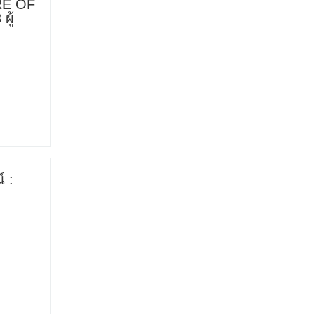
RE OF
ผู้
์ :