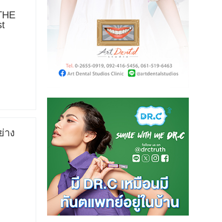
 THE
st
่าง