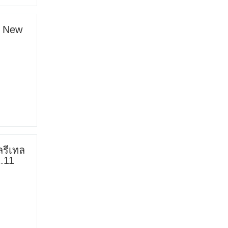
e New
ลรีเทล
.11