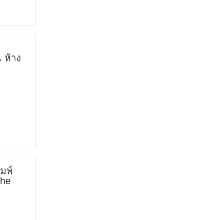
 ห้าง
มพ์
The