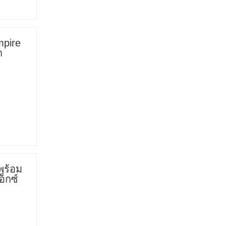
mpire
ด
พร้อม
อ็กซ์