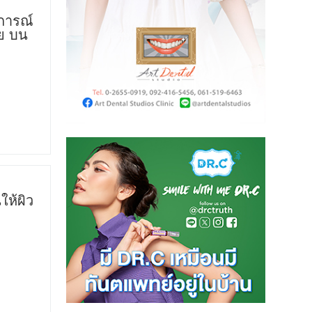
การณ์
าย บน
ห้ผิว