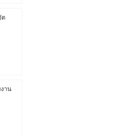
ัต
ับงาน