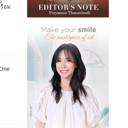
S
ร้อม
‘One