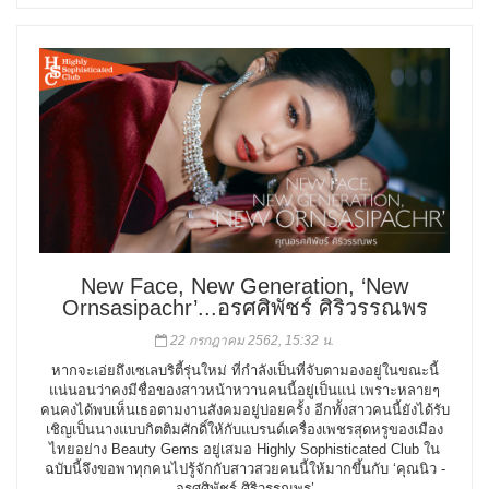
New Face, New Generation, ‘New
Ornsasipachr’...อรศศิพัชร์ ศิริวรรณพร
22 กรกฎาคม 2562, 15:32 น.
หากจะเอ่ยถึงเซเลบริตี้รุ่นใหม่ ที่กำลังเป็นที่จับตามองอยู่ในขณะนี้
แน่นอนว่าคงมีชื่อของสาวหน้าหวานคนนี้อยู่เป็นแน่ เพราะหลายๆ
คนคงได้พบเห็นเธอตามงานสังคมอยู่บ่อยครั้ง อีกทั้งสาวคนนี้ยังได้รับ
เชิญเป็นนางแบบกิตติมศักดิ์ให้กับแบรนด์เครื่องเพชรสุดหรูของเมือง
ไทยอย่าง Beauty Gems อยู่เสมอ Highly Sophisticated Club ใน
ฉบับนี้จึงขอพาทุกคนไปรู้จักกับสาวสวยคนนี้ให้มากขึ้นกับ ‘คุณนิว -
อรศศิพัชร์ ศิริวรรณพร’