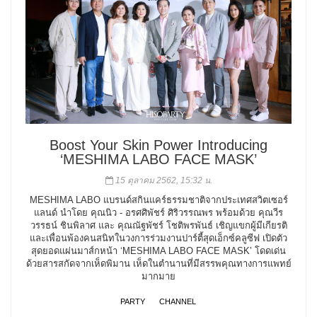
Boost Your Skin Power Introducing
‘MESHIMA LABO FACE MASK’
15 ตุลาคม 2562, 15:32 น.
MESHIMA LABO แบรนด์สกินแคร์ธรรมชาติจากประเทศสวิตเซอร์
แลนด์ นำโดย คุณนิว - อรศศิพัชร์ ศิริวรรณพร พร้อมด้วย คุณวีร
วรรธน์ ชินพิลาศ และ คุณณัฐพัชร์ โชติพรพันธ์ เชิญแขกผู้มีเกียรติ
และเพื่อนพ้องคนสนิทในวงการร่วมงานปาร์ตี้สุดเอ็กซ์คลูซีฟ เปิดตัว
สุดยอดแผ่นมาส์กหน้า ‘MESHIMA LABO FACE MASK’ โดดเด่น
ด้วยสารสกัดจากเห็ดพิมาน เห็ดในตำนานที่มีสรรพคุณทางการแพทย์
มากมาย
PARTY
CHANNEL