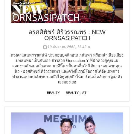
อรศศิพัชร์ ศิริวรรณพร : NEW
ORNSASIPATCH
19 ธันวาคม 2562, 13:43 น.
ดวงตาแสนพราวเสน่ห์ ประกอบบุคลิกอันน่าค้นหา พร้อมสำเนียงเสียง
บทสนทนาเป็นกันเอง สาวสวย Generation Y ที่มักควงคู่คุณแม่
ออกงานสังคมสม่ำเสมอ นาทีนี้คงเป็นคนอื่นไปได้ยาก นอกจากคุณ
นิว - อรศศิพัชร์ ศิริวรรณพร และครั้งนี้เรามีโอกาสได้อัพเดทการ
ทำงานแบบพอสังเขปรวมถึงได้พูดคุยถึงในพาร์ทเคล็ดลับการดูแลตัว
เองของเธอ
BEAUTY
BEAUTY LIST