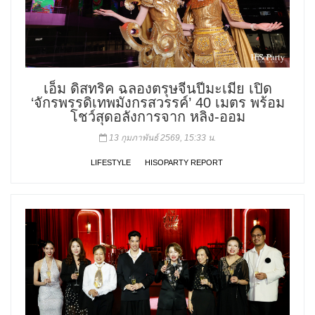
เอ็ม ดิสทริค ฉลองตรุษจีนปีมะเมีย เปิด
‘จักรพรรดิเทพมังกรสวรรค์’ 40 เมตร พร้อม
โชว์สุดอลังการจาก หลิง-ออม
13 กุมภาพันธ์ 2569, 15:33 น.
LIFESTYLE
HISOPARTY REPORT