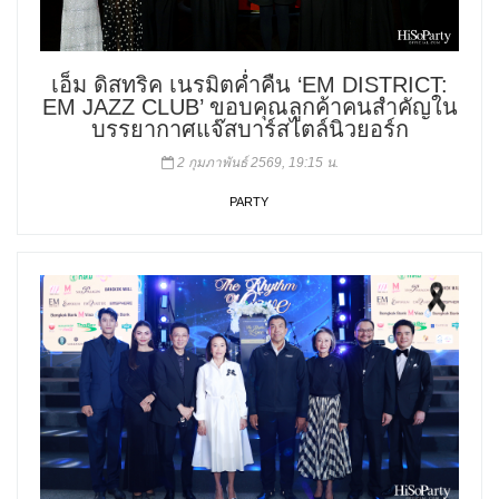
เอ็ม ดิสทริค เนรมิตค่ำคืน ‘EM DISTRICT:
EM JAZZ CLUB’ ขอบคุณลูกค้าคนสำคัญใน
บรรยากาศแจ๊สบาร์สไตล์นิวยอร์ก
2 กุมภาพันธ์ 2569, 19:15 น.
PARTY