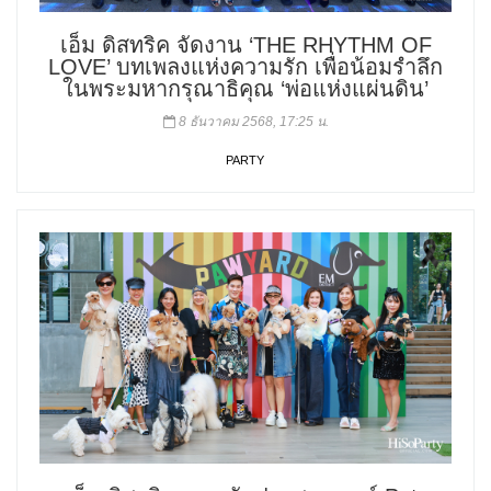
เอ็ม ดิสทริค จัดงาน ‘THE RHYTHM OF
LOVE’ บทเพลงแห่งความรัก เพื่อน้อมรำลึก
ในพระมหากรุณาธิคุณ ‘พ่อแห่งแผ่นดิน’
8 ธันวาคม 2568, 17:25 น.
PARTY