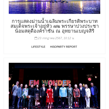
การแสดงม่านน้ำเฉลิมพระเกียรติพระบาท
สมเด็จพระเจ้าอยู่หัว ๗๒ พรรษาปวงประชา
น้อมสดุดีองค์ราชัน ณ อุทยานเบญจสิริ
23 กรกฎาคม 2567, 10:12 น.
LIFESTYLE
HISOPARTY REPORT