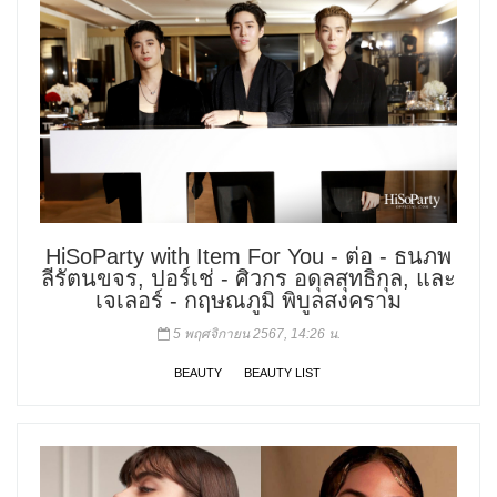
HiSoParty with Item For You - ต่อ - ธนภพ
ลีรัตนขจร, ปอร์เช่ - ศิวกร อดุลสุทธิกุล, และ
เจเลอร์ - กฤษณภูมิ พิบูลสงคราม
5 พฤศจิกายน 2567, 14:26 น.
BEAUTY
BEAUTY LIST