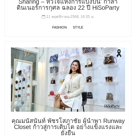
Sharing – หัวใจแห่งการแบ่งปัน' กาล่า
ดินเนอร์การกุศล ฉลอง 22 ปี HiSoParty
11 พฤศจิกายน 2568, 16:35 น.
FASHION
STYLE
คุณมนัสนันท์ พัชรโสภาชัย ผู้นำพา Runway
Closet ก้าวสู่การเติบโต อย่างแข็งแรงและ
ยั่งยืน