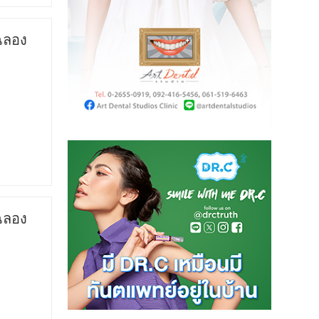
 ฉลอง
 ฉลอง