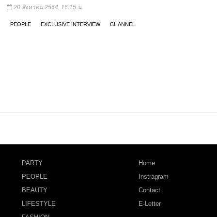
20 สิงหาคม 2564, 16:15 น.
PEOPLE
EXCLUSIVE INTERVIEW
CHANNEL
PARTY
Home
PEOPLE
Instragram
BEAUTY
Contact
LIFESTYLE
E-Letter