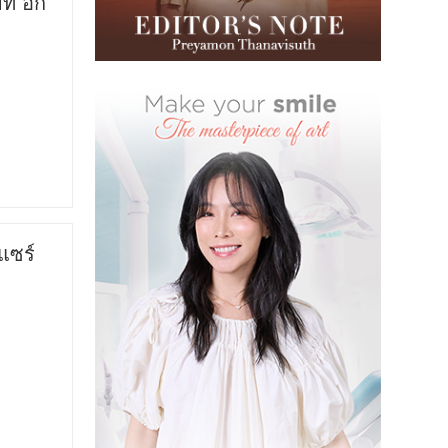
่ อิก
แซร์