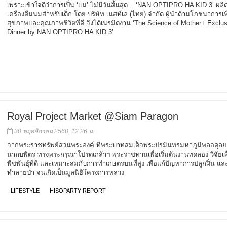
เพราะเข้าใจดีว่าการเป็น ‘แม่’ ไม่มีวันสิ้นสุด... ‘NAN OPTIPRO HA KID 3’ ผลิ
เครื่องดื่มนมสำหรับเด็ก โดย บริษัท เนสท์เล่ (ไทย) จำกัด ผู้นำด้านโภชนาการเพื
สุขภาพและคุณภาพชีวิตที่ดี จึงได้เนรมิตงาน ‘The Science of Mother+ Exclus
Dinner by NAN OPTIPRO HA KID 3’
Royal Project Market @Siam Paragon
30 พฤศจิกายน 2560, 12:26 น.
จากพระราชทรัพย์ส่วนพระองค์ ที่พระบาทสมเด็จพระปรมินทรมหาภูมิพลอดุล
นาถบพิตร ทรงพระกรุณาโปรดเกล้าฯ พระราชทานเพื่อเริ่มต้นงานทดลอง วิจัยเพ
พืชพันธุ์ที่ดี และเหมาะสมกับการทำเกษตรบนที่สูง เพื่อแก้ปัญหาการปลูกฝิ่น แล
ทำลายป่า จนเกิดเป็นมูลนิธิโครงการหลวง
LIFESTYLE
HISOPARTY REPORT