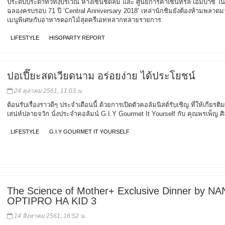
ประดับประดาทั่วทั่งบริเวณ ห้างเซ็นชิดลม และ ศูนย์การค้าเซ็นทรัล เอ็มบาซี ใ
ฉลองครบรอบ 71 ปี ‘Central Anniversary 2018’ เหล่านักชิมยังต้องห้ามพลาดม
เมนูพิเศษกับอาหารดอกไม้สุดครีเอทหลากหลายรายการ
LIFESTYLE
HISOPARTY REPORT
ปอเปี๊ยะสดเวียดนาม อร่อยง่าย ได้ประโยชน์
24 ตุลาคม 2561, 11:03 น.
ต้อนรับเรื่องราวดีๆ ประจำเดือนนี้ ด้วยการเปิดตัวคอลัมนิสต์รับเชิญ ที่ให้เกียรติ
เสน่ห์ปลายจวัก นั่งประจำคอลัมน์ G.I.Y Gourmet It Yourself กับ คุณพรเพ็ญ ศ
LIFESTYLE
G.I.Y GOURMET IT YOURSELF
The Science of Mother+ Exclusive Dinner by NA
OPTIPRO HA KID 3
14 สิงหาคม 2561, 16:52 น.