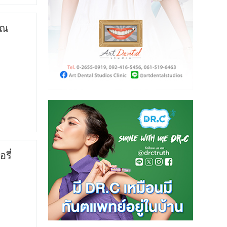
 ณ
รี่