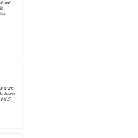
ตภัณฑ์
่อ
ive
ยเดช บรม
ื่อคัดสรร
ะตัดไม้