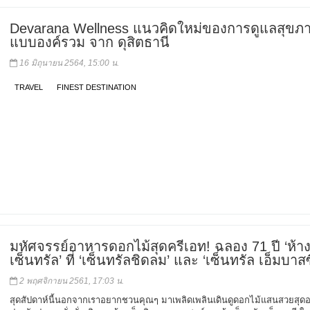
Devarana Wellness แนวคิดใหม่ของการดูแลสุขภ
แบบองค์รวม จาก ดุสิตธานี
16 มิถุนายน 2564, 15:00 น.
TRAVEL
FINEST DESTINATION
มหัศจรรย์อาหารดอกไม้สุดครีเอท! ฉลอง 71 ปี ‘ห้า
เซ็นทรัล’ ที่ ‘เซ็นทรัลชิดลม’ และ ‘เซ็นทรัล เอ็มบาสซ
2 พฤศจิกายน 2561, 17:03 น.
สุดสัปดาห์นี้นอกจากเราอยากชวนคุณๆ มาเพลิดเพลินเดินดูดอกไม้แสนสวยสุดอล