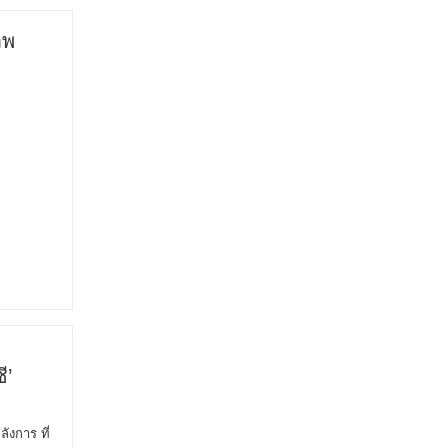
าพ
ง
ี’
ังการ ที่