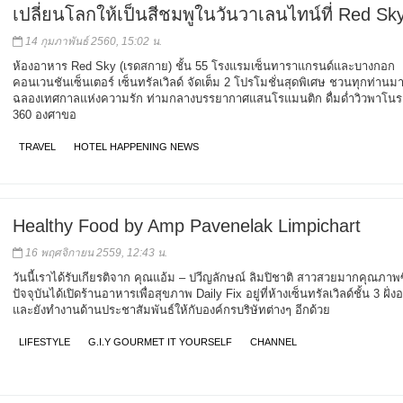
เปลี่ยนโลกให้เป็นสีชมพูในวันวาเลนไทน์ที่ Red Sk
14 กุมภาพันธ์ 2560, 15:02 น.
ห้องอาหาร Red Sky (เรดสกาย) ชั้น 55 โรงแรมเซ็นทาราแกรนด์และบางกอก
คอนเวนชันเซ็นเตอร์ เซ็นทรัลเวิลด์ จัดเต็ม 2 โปรโมชั่นสุดพิเศษ ชวนทุกท่านม
ฉลองเทศกาลแห่งความรัก ท่ามกลางบรรยากาศแสนโรแมนติก ดื่มด่ำวิวพาโน
360 องศาขอ
TRAVEL
HOTEL HAPPENING NEWS
Healthy Food by Amp Pavenelak Limpichart
16 พฤศจิกายน 2559, 12:43 น.
วันนี้เราได้รับเกียรติจาก คุณแอ้ม – ปวีญลักษณ์ ลิมปิชาติ สาวสวยมากคุณภาพซ
ปัจจุบันได้เปิดร้านอาหารเพื่อสุขภาพ Daily Fix อยู่ที่ห้างเซ็นทรัลเวิลด์ชั้น 3 ฝั่
และยังทำงานด้านประชาสัมพันธ์ให้กับองค์กรบริษัทต่างๆ อีกด้วย
LIFESTYLE
G.I.Y GOURMET IT YOURSELF
CHANNEL