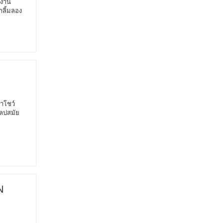
นงาน
าลิ้มลอง
มาโชว์
ิลปสมัย
N