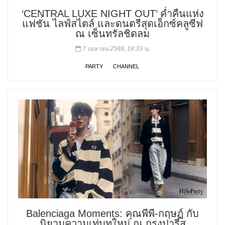
‘CENTRAL LUXE NIGHT OUT’ ค่ำคืนแห่ง
แฟชั่น ไลฟ์สไตล์ และดนตรีสุดเอ็กซ์คลูซีฟ
ณ เซ็นทรัลชิดลม
7 เมษายน 2569, 18:33 น.
PARTY
CHANNEL
Balenciaga Moments: คุณพีพี-กฤษฏ์ กับ
นิยามความเท่บทใหม่ ณ กรุงปารีส