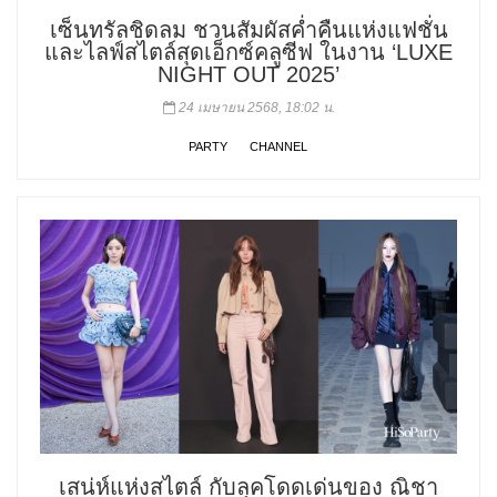
เซ็นทรัลชิดลม ชวนสัมผัสค่ำคืนแห่งแฟชั่น
และไลฟ์สไตล์สุดเอ็กซ์คลูซีฟ ในงาน ‘LUXE
NIGHT OUT 2025’
24 เมษายน 2568, 18:02 น.
PARTY
CHANNEL
เสน่ห์แห่งสไตล์ กับลุคโดดเด่นของ ณิชา