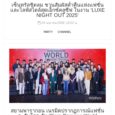
เซ็นทรัลชิดลม ชวนสัมผัสค่ำคืนแห่งแฟชั่น
และไลฟ์สไตล์สุดเอ็กซ์คลูซีฟ ในงาน ‘LUXE
NIGHT OUT 2025’
24 เมษายน 2568, 18:02 น.
PARTY
CHANNEL
สยามพารากอน เนรมิตปรากฏการณ์แฟชั่น