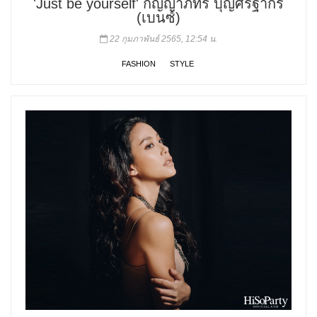
'Just be yourself' กัญญาภัทร บุญศิริฐากร
(เบนซ์)
22 กุมภาพันธ์ 2565, 12:54 น.
FASHION
STYLE