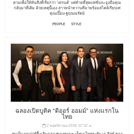
ตามเพื่อให้ทันสิ่งที่เรียกว่า ‘เทรนด์’ แต่ท้ายที่สุดแฟชั่นจะจูงมือคุณ
กลับมาที่เดิม ด้วยเหตุนี้เอง สาวหน้าหวานที่มาพร้อมสไตล์เรียบเท่
คุณเนี๊ยบ-ฐฤณณรัตน์
PEOPLE
STYLE
ฉลองเปิดบูติค “ดิออร์ ออมม์” แห่งแรกใน
ไทย
2 พฤศจิกายน 2558, 07:32 น.
สมเป็นงานปาร์ตี้เฉลิมฉลองของหนุ่มๆ เจ็ทเมโทรระดับ เอ-ลิสต์ ของ