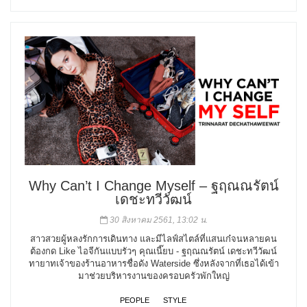
Why Can’t I Change Myself – ฐฤณณรัตน์
เดชะทวีวัฒน์
30 สิงหาคม 2561, 13:02 น.
สาวสวยผู้หลงรักการเดินทาง และมีไลฟ์สไตล์ที่แสนเก๋จนหลายคน
ต้องกด Like ไอจีกันแบบรัวๆ คุณเนี๊ยบ - ฐฤณณรัตน์ เดชะทวีวัฒน์
ทายาทเจ้าของร้านอาหารชื่อดัง Waterside ซึ่งหลังจากที่เธอได้เข้า
มาช่วยบริหารงานของครอบครัวพักใหญ่
PEOPLE
STYLE