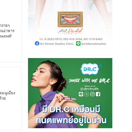
ำง่ายๆ
ร้านอาหาร
ourself
มนูเมี่ยง
ด้วย