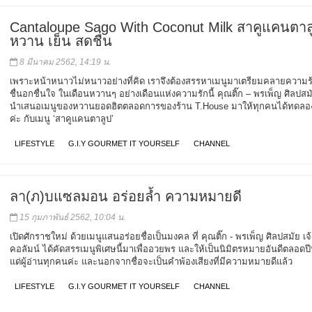
Cantaloupe Sago With Coconut Milk สาคูแคนตาล
หวาน เย็น สดชื่น
8 มีนาคม 2562, 14:19 น.
เพราะหน้าหนาวไม่หนาวอย่างที่คิด เราจึงต้องสรรหาเมนูมาเตรียมคลายความร้
ชื่นอกชื่นใจ ในเดือนหวานๆ อย่างเดือนแห่งความรักนี้ คุณติ๊ก – พรเพ็ญ ศิลปสม
นำเสนอเมนูของหวานยอดฮิตตลอดการของร้าน T.House มาให้ทุกคนได้ทดลอ
ค่ะ กับเมนู ‘สาคูแคนตาลูป’
LIFESTYLE
G.I.Y GOURMET IT YOURSELF
CHANNEL
ลา(ภ)บแซลมอน อร่อยล้ำ ความหมายดี
15 กุมภาพันธ์ 2562, 10:04 น.
เปิดศักราชใหม่ ด้วยเมนูแสนอร่อยชื่อเป็นมงคล ที่ คุณติ๊ก - พรเพ็ญ ศิลปสมัย เ
คอลัมน์ ได้คัดสรรเมนูพิเศษนี้มาเพื่ออวยพร และให้เป็นนิมิตรหมายอันดีตลอดป
แด่ผู้อ่านทุกคนค่ะ และนอกจากชื่อจะเป็นคำพ้องเสียงที่มีความหมายดีแล้ว
LIFESTYLE
G.I.Y GOURMET IT YOURSELF
CHANNEL