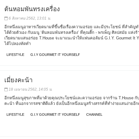
ต้นหอมพันทรงเครื่อง
6 สิงหาคม 2562, 13:01 น.
อีกหนึ่งเมนูอาหารเวียดนามที่ขึ้นชื่อเรื่องความอร่อย และมีประโยชน์ ที่สำคัญท
ได้ด้วยตัวเอง กับเมนู ‘ต้นหอมพันทรงเครื่อง’ ที่คุณติ๊ก - พรเพ็ญ ศิลปสมัย แห่ง
เวียดนามแสนอร่อย T.House จะมาแนะนำให้แฟนคอลัมน์ G.I.Y. Gourmet It Y
ได้ไปลองหัดทำ
LIFESTYLE
G.I.Y GOURMET IT YOURSELF
เมี่ยงคะน้า
18 เมษายน 2562, 14:05 น.
อีกหนึ่งเมนูสุขภาพที่มาด้วยคุณประโยชน์และความอร่อย จากร้าน T.House กับเ
คะน้า ที่นอกจากรสชาติดีแล้ว ยังเป็นอีกหนึ่งเมนูสร้างสรรค์ที่ทำง่ายแสนง่ายอีก
LIFESTYLE
G.I.Y GOURMET IT YOURSELF
CHANNEL