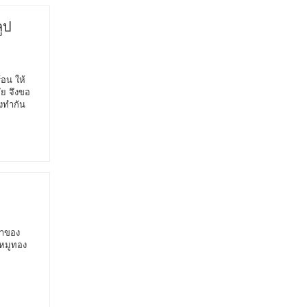
ูป
อน ให้
ัย จึงขอ
งทำกัน
จ้าของ
ีหมูทอง