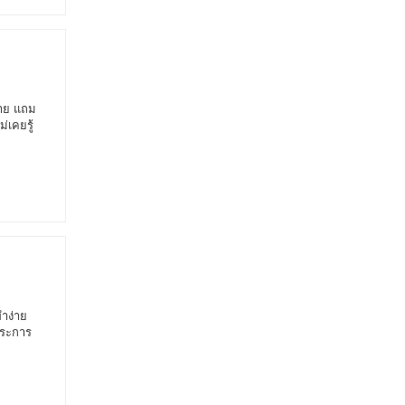
่าย แถม
เคยรู้
ทำง่าย
ประการ