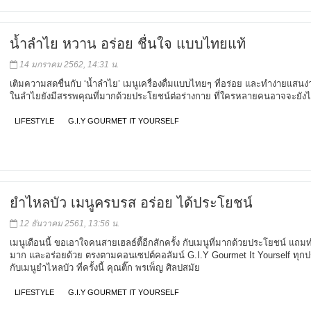
น้ำลำไย หวาน อร่อย ชื่นใจ แบบไทยแท้
14 มกราคม 2562, 14:31 น.
เติมความสดชื่นกับ ‘น้ำลำไย’ เมนูเครื่องดื่มแบบไทยๆ ที่อร่อย และทำง่ายแสนง
ในลำไยยังมีสรรพคุณที่มากด้วยประโยชน์ต่อร่างกาย ที่ใครหลายคนอาจจะยังไม่
LIFESTYLE
G.I.Y GOURMET IT YOURSELF
ยำไหลบัว เมนูครบรส อร่อย ได้ประโยชน์
12 ธันวาคม 2561, 13:56 น.
เมนูเดือนนี้ ขอเอาใจคนสายเฮลธ์ตี้อีกสักครั้ง กับเมนูที่มากด้วยประโยชน์ แถม
มาก และอร่อยด้วย ตรงตามคอนเซปต์คอลัมน์ G.I.Y Gourmet It Yourself ทุก
กับเมนูยำไหลบัว ที่ครั้งนี้ คุณติ๊ก พรเพ็ญ ศิลปสมัย
LIFESTYLE
G.I.Y GOURMET IT YOURSELF