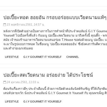
ปอเปี๊ยะทอด ฮอยอัน กรอบอร่อยแบบเวียดนามแท้ๆ
15 พฤศจิกายน 2561, 14:57 น.
หลังจากที่เปิดตัวอย่างเป็นทางการในการทำหน้าที่ประจำคอลัมน์ G.I.Y Gourmet
Yourself ไปเมื่อครั้งที่แล้ว กับเมนู ปอเปี๊ยะสดเวียดนาม มาถึงครั้งนี้ คุณติ๊ก - พ
สมัย เจ้าของร้านอาหารเวียดนามแสนอร่อย T.House ขอต่อด้วยเมนู ปอเปี๊ยะ แต่ค
จะมาในรูปแบบการทอด ในชื่อเมนู ‘ปอเปี๊ยะทอดฮอยอัน’ ซึ่งยังคงการันตีความ
และทำง่ายเฉกเช่นเคย
LIFESTYLE
G.I.Y GOURMET IT YOURSELF
CHANNEL
ปอเปี๊ยะสดเวียดนาม อร่อยง่าย ได้ประโยชน์
24 ตุลาคม 2561, 11:03 น.
ต้อนรับเรื่องราวดีๆ ประจำเดือนนี้ ด้วยการเปิดตัวคอลัมนิสต์รับเชิญ ที่ให้เกียรติ
เสน่ห์ปลายจวัก นั่งประจำคอลัมน์ G.I.Y Gourmet It Yourself กับ คุณพรเพ็ญ ศ
LIFESTYLE
G.I.Y GOURMET IT YOURSELF