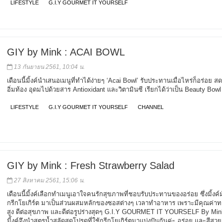
LIFESTYLE
G.I.Y GOURMET IT YOURSELF
GIY by Mink : ACAI BOWL
13 กันยายน 2561, 10:04 น.
เดือนนี้มิ้งค์นำเสนอเมนูที่ทำได้ง่ายๆ ‘Acai Bowl’ รับประทานเมื่อไหร่ก็อร่อย ส
อิ่มท้อง อุดมไปด้วยสาร Antioxidant และวิตามินซี เรียกได้ว่าเป็น Beauty Bowl
LIFESTYLE
G.I.Y GOURMET IT YOURSELF
CHANNEL
GIY by Mink : Fresh Strawberry Salad
27 สิงหาคม 2561, 15:06 น.
เดือนนี้มิ้งค์เลือกทำเมนูเอาใจคนรักสุขภาพที่ชอบรับประทานของอร่อย ซึ่งมิ้งค
กรีกโยเกิร์ต มาเป็นส่วนผสมหลักของซอสต่างๆ เวลาทำอาหาร เพราะมีคุณค่า
สูง ดีต่อสุขภาพ และดีต่อรูปร่างสุดๆ G.I.Y GOURMET IT YOURSELF By Mink
มิ้งค์จึงนำสูตรน้ำสลัดสุดโปรดที่ใช้กรีกโยเกิร์ตมาแบ่งปันกันค่ะ อร่อย และสีสว