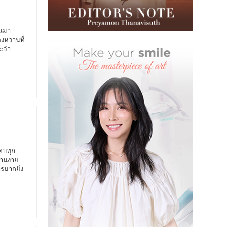
านมา
องหวานที่
ระจำ
แทบทุก
ทานง่าย
รมากยิ่ง