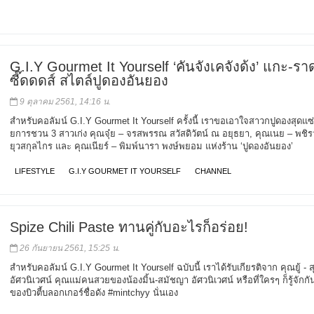
G.I.Y Gourmet It Yourself ‘คันจังเคจังด้ง’ แกะ-รา
ซี๊ดดดส์ สไตล์ปูดองอันยอง
9 ตุลาคม 2561, 14:16 น.
สำหรับคอลัมน์ G.I.Y Gourmet It Yourself ครั้งนี้ เราขอเอาใจสาวกปูดองสุดแซ่
ยการชวน 3 สาวเก่ง คุณจุ๋ย – จรสพรรณ สวัสดิวัตน์ ณ อยุธยา, คุณเนย – พชิรา
ยุวสกุลไกร และ คุณเนียร์ – พิมพ์นารา พงษ์พยอม แห่งร้าน ‘ปูดองอันยอง’
LIFESTYLE
G.I.Y GOURMET IT YOURSELF
CHANNEL
Spize Chili Paste ทานคู่กับอะไรก็อร่อย!
26 กันยายน 2561, 15:25 น.
สำหรับคอลัมน์ G.I.Y Gourmet It Yourself ฉบับนี้ เราได้รับเกียรติจาก คุณยู้ - ส
อัศวนิเวศน์ คุณแม่คนสวยของน้องมิ้น-สมัชญา อัศวนิเวศน์ หรือที่ใครๆ ก็รู้จัก
ของบิวตี้บลอกเกอร์ชื่อดัง #mintchyy นั่นเอง