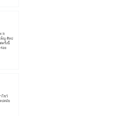
 It
รเพ็ญ ศิลป
รั้งนี้
อร่อย
มาโชว์
ิลปสมัย