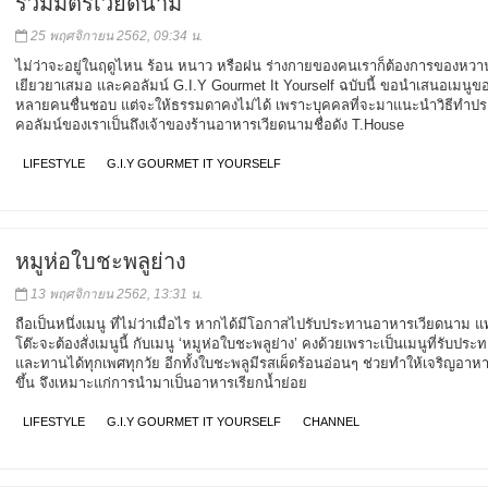
รวมมิตรเวียดนาม
25 พฤศจิกายน 2562, 09:34 น.
ไม่ว่าจะอยู่ในฤดูไหน ร้อน หนาว หรือฝน ร่างกายของคนเราก็ต้องการของหว
เยียวยาเสมอ และคอลัมน์ G.I.Y Gourmet It Yourself ฉบับนี้ ขอนำเสนอเมนูข
หลายคนชื่นชอบ แต่จะให้ธรรมดาคงไม่ได้ เพราะบุคคลที่จะมาแนะนำวิธีทำป
คอลัมน์ของเราเป็นถึงเจ้าของร้านอาหารเวียดนามชื่อดัง T.House
LIFESTYLE
G.I.Y GOURMET IT YOURSELF
หมูห่อใบชะพลูย่าง
13 พฤศจิกายน 2562, 13:31 น.
ถือเป็นหนึ่งเมนู ที่ไม่ว่าเมื่อไร หากได้มีโอกาสไปรับประทานอาหารเวียดนาม 
โต๊ะจะต้องสั่งเมนูนี้ กับเมนู ‘หมูห่อใบชะพลูย่าง’ คงด้วยเพราะเป็นเมนูที่รับประ
และทานได้ทุกเพศทุกวัย อีกทั้งใบชะพลูมีรสเผ็ดร้อนอ่อนๆ ช่วยทำให้เจริญอาหา
ขึ้น จึงเหมาะแก่การนำมาเป็นอาหารเรียกน้ำย่อย
LIFESTYLE
G.I.Y GOURMET IT YOURSELF
CHANNEL