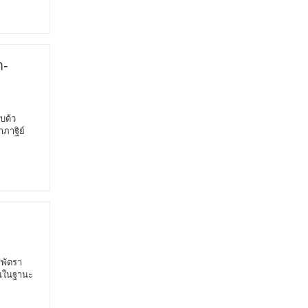
ด-
บด้ว
ภาฐิย์
ุพัตรา
กันในฐานะ